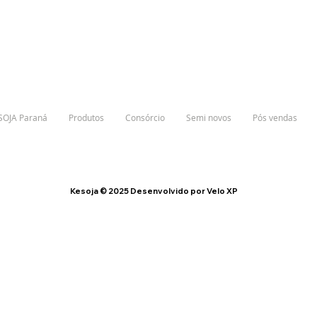
SOJA Paraná
Produtos
Consórcio
Semi novos
Pós vendas
Kesoja © 2025 Desenvolvido por Velo XP